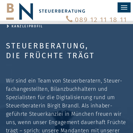
Menü
ein-
089 12 11 18 11
KANZLEIPROFIL
STEUERBERATUNG,
DIE FRÜCHTE TRÄGT
Wir sind ein Team von Steuer­beratern, Steuer­
fach­an­ge­stellten, Bilanz­buch­haltern und
Spezia­listen für die Digitali­sierung rund um
Steuer­beraterin Birgit Brandl. Als inhaber­
geführte Steuer­kanzlei in München freuen wir
uns, wenn unser Engage­ment dauer­haft Früchte
trägt – sprich: unsere Man­dan­ten mit unserer