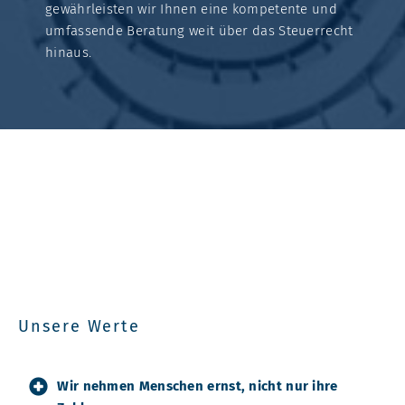
gewährleisten wir Ihnen eine kompetente und
umfassende Beratung weit über das Steuerrecht
hinaus.
Passen wir zu Ihnen?
Dann sagen wir: Herzlich Willkommen in
unserer Steuerkanzlei in München
Vereinbaren Sie jetzt einen
Termin für ein
Kennenlerngespräch:
089 12 11 18 11
Unsere Werte
Wir nehmen Menschen ernst, nicht nur ihre